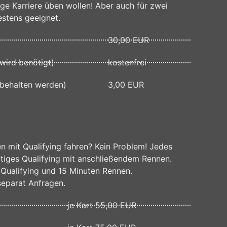
konkreten Internetbrowser zugeordnet werden
tige Karriere üben wollen! Aber auch für zwei
rn, den individuellen Browser der
estens geeignet.
estimmter Internetbrowser kann über die
30,00 EUR
freundlichere Services bereitstellen, die
wird benötigt)
kostenfrei
nutzers optimiert werden. Cookies ermöglichen
behalten werden)
3,00 EUR
nnung ist es, den Nutzern die Verwendung
ielsweise nicht bei jedem Besuch der
mputersystem des Benutzers abgelegten Cookie
 merkt sich die Artikel, die ein Kunde in den
en mit Qualifying fahren? Kein Problem! Jedes
ntsprechenden Einstellung des genutzten
ütiges Qualifying mit anschließendem Rennen.
bereits gesetzte Cookies jederzeit über
 Qualifying und 15 Minuten Rennen.
netbrowsern möglich. Deaktiviert die
separat Anfragen.
 alle Funktionen unserer Internetseite
je Kart 55,00 EUR