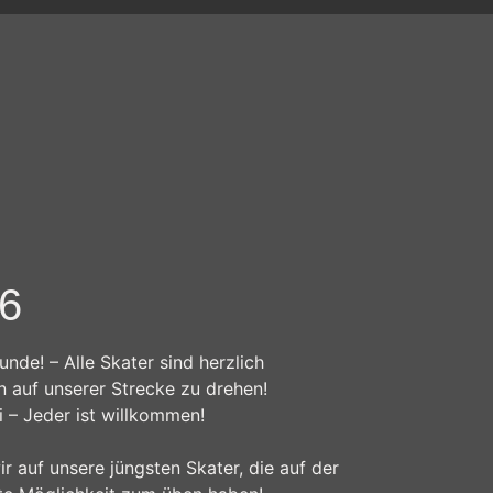
re natürliche Person (im Folgenden „betroffene
kt, insbesondere mittels Zuordnung zu einer
 zu einem oder mehreren besonderen
, kulturellen oder sozialen Identität dieser
zogene Daten von dem für die Verarbeitung
26
ede solche Vorgangsreihe im Zusammenhang mit
unde! – Alle Skater sind herzlich
herung, die Anpassung oder Veränderung, das
n auf unserer Strecke zu drehen!
 andere Form der Bereitstellung, den
 – Jeder ist willkommen!
r auf unsere jüngsten Skater, die auf der