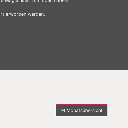
kte Möglichkeit zum üben haben!
Ziel, ihre künftige Verarbeitung
rt erworben werden.
ht, dass diese personenbezogenen Daten
n, zu bewerten, insbesondere, um Aspekte
erlässigkeit, Verhalten, Aufenthaltsort oder
 personenbezogenen Daten ohne Hinzuziehung
nen, sofern diese zusätzlichen Informationen
gewährleisten, dass die personenbezogenen
📅 Monatsübersicht
n, Behörde, Einrichtung oder andere Stelle, die
genen Daten entscheidet. Sind die Zwecke
en, so kann der Verantwortliche