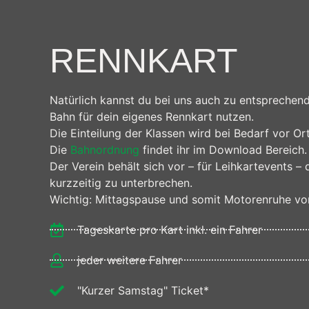
Die Internetseite der Kart-Verein Oppenrod e.V
System eine Reihe von allgemeinen Daten und 
gespeichert. Erfasst werden können die (1) 
RENNKART
(3) die Internetseite, von welcher ein zugreif
ein zugreifendes System auf unserer Internetse
Internet-Protokoll-Adresse (IP-Adresse), (7) 
Natürlich kannst du bei uns auch zu entsprechen
Informationen, die der Gefahrenabwehr im Fal
Bahn für dein eigenes Rennkart nutzen.
Bei der Nutzung dieser allgemeinen Daten und 
Die Einteilung der Klassen wird bei Bedarf vor 
Informationen werden vielmehr benötigt, um (1) 
Die
Bahnordnung
findet ihr im Download Bereich.
Werbung für diese zu optimieren, (3) die dau
Der Verein behält sich vor – für Leihkartevents –
Internetseite zu gewährleisten sowie (4) um 
kurzzeitig zu unterbrechen.
Informationen bereitzustellen. Diese anonym 
Wichtig: Mittagspause und somit Motorenruhe von
statistisch und ferner mit dem Ziel ausgewert
optimales Schutzniveau für die von uns verar
Tageskarte pro Kart inkl. ein Fahrer
getrennt von allen durch eine betroffene Pe
jeder weitere Fahrer
5. Abonnement unseres Newsletter
Auf der Internetseite der Kart-Verein Oppenr
"Kurzer Samstag" Ticket*
abonnieren. Welche personenbezogenen Daten b