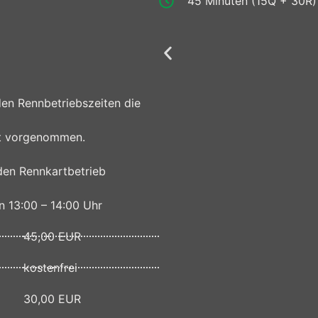
45 Minuten (15Q + 30R)
. erfasst mit jedem Aufruf der Internetseite durch eine bet
Informationen. Diese allgemeinen Daten und Informationen
verwendeten Browsertypen und Versionen, (2) das vom zugr
endes System auf unsere Internetseite gelangt (sogenannte R
ite angesteuert werden, (5) das Datum und die Uhrzeit eines
der Internet-Service-Provider des zugreifenden Systems und
den Rennbetriebszeiten die
le von Angriffen auf unsere informationstechnologischen S
Informationen zieht die Kart-Verein Oppenrod e.V. keine R
Ort vorgenommen.
die Inhalte unserer Internetseite korrekt auszuliefern, (2) 
erhafte Funktionsfähigkeit unserer informationstechnologis
 den Rennkartbetrieb
Strafverfolgungsbehörden im Falle eines Cyberangriffes die
erhobenen Daten und Informationen werden durch die Kart-V
 13:00 – 14:00 Uhr
et, den Datenschutz und die Datensicherheit in unserem Un
beiteten personenbezogenen Daten sicherzustellen. Die an
45,00 EUR
rson angegebenen personenbezogenen Daten gespeichert.
kostenfrei
s
od e.V. wird den Benutzern die Möglichkeit eingeräumt, de
30,00 EUR
ei der Bestellung des Newsletters an den für die Verarbei