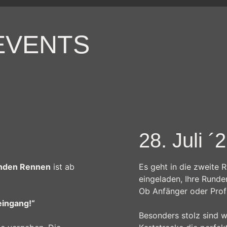
ionen, die sich auf eine identifizierte oder identifizierba
rd eine natürliche Person angesehen, die direkt oder indire
EVENTS
nummer, zu Standortdaten, zu einer Online-Kennung oder
physiologischen, genetischen, psychischen, wirtschaftlichen
rden kann.
e oder identifizierbare natürliche Person, deren personenbe
28. Juli ´
lfe automatisierter Verfahren ausgeführte Vorgang oder j
nden Rennen
ist ab
Es geht in die zweite R
n, das Erfassen, die Organisation, das Ordnen, die Speic
ing School"
eingeladen, Ihre Runde
 die Offenlegung durch Übermittlung, Verbreitung oder eine
weis
Ob Anfänger oder Profi
chränkung, das Löschen oder die Vernichtung.
eingang!“
tung
Besonders stolz sind wi